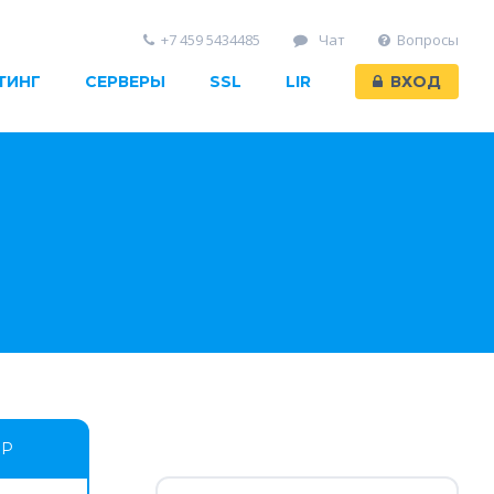
+7 459 5434485
Чат
Вопросы
ТИНГ
СЕРВЕРЫ
SSL
LIR
ВХОД
ОР