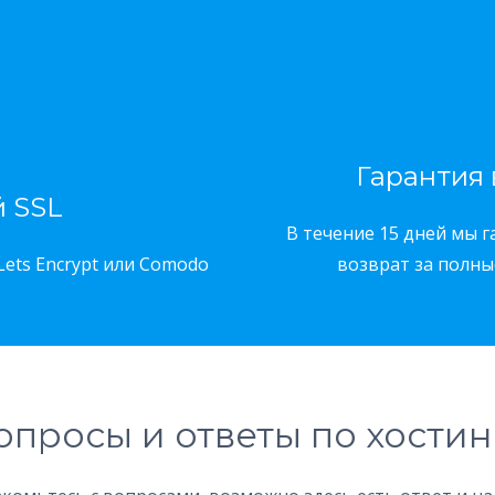
Гарантия 
 SSL
В течение 15 дней мы 
Lets Encrypt или Comodo
возврат за полны
опросы и ответы по хостин